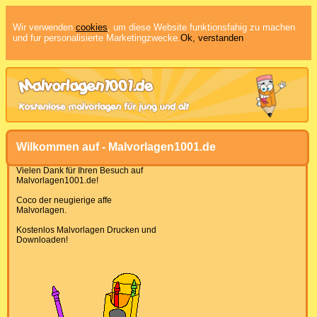
Wir verwenden
cookies
, um diese Website funktionsfahig zu machen
und fur personalisierte Marketingzwecke.
Ok, verstanden
Wilkommen auf - Malvorlagen1001.de
Vielen Dank für Ihren Besuch auf
Malvorlagen1001.de!
Coco der neugierige affe
Malvorlagen.
Kostenlos Malvorlagen Drucken und
Downloaden!